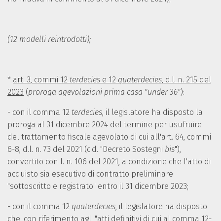
(12 modelli reintrodotti);
*
art. 3, commi
12
terdecies
e
12
qua
terdecies
, d.l. n. 215 del
2023
(
proroga agevolazioni prima casa "under 36"
):
- con il comma 12
terdecies
, il legislatore ha disposto la
proroga al 31 dicembre 2024 del termine per usufruire
del trattamento fiscale agevolato di cui all'art. 64, commi
6-8, d.l. n. 73 del 2021 (c.d. "Decreto Sostegni
bis
"),
convertito con l. n. 106 del 2021, a condizione che l'atto di
acquisto sia esecutivo di contratto preliminare
"sottoscritto e registrato" entro il 31 dicembre 2023;
- con il comma 12
quaterdecies
, il legislatore ha disposto
che, con riferimento agli "atti definitivi di cui al comma 12-