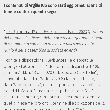
I contenuti di Argilla IUS sono stati aggiornati al fine di
tenere conto di quanto segue:
*
art. 3, comma
12
duodecies
,
d.l. n. 215 del 2023
(
proroga
del termine di efficacia della norma emergenziale in tema
di svolgimento con mezzi di telecomunicazione delle
riunioni delle assemblee di società ed enti
):
- con tale disposizione il legislatore ha disposto la
proroga al 30 aprile 2024 del termine di cui all'art. 106,
comma 7, d.l. n. 18 del 2020 (c.d. "decreto Cura Italia"),
convertito dalla l. n. 27 del 2020 (si fa presente che, in
data 27 febbraio 2024, è stato approvato in via definitiva il
c.d. "d.d.l. Capitali" - non ancora pubblicato in G.U.R.I. - il
cui art. 11, comma 2, con norma letteralmente identica a
quella in esame, proroga il termine di applicazione della
normativa in commento al 31 dicembre 2024);